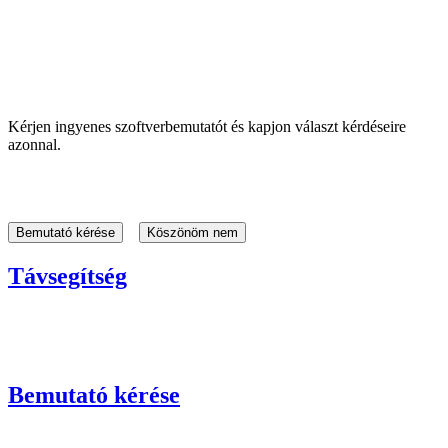
Kérjen ingyenes szoftverbemutatót és kapjon választ kérdéseire
azonnal.
Bemutató kérése
Köszönöm nem
Távsegítség
Bemutató kérése