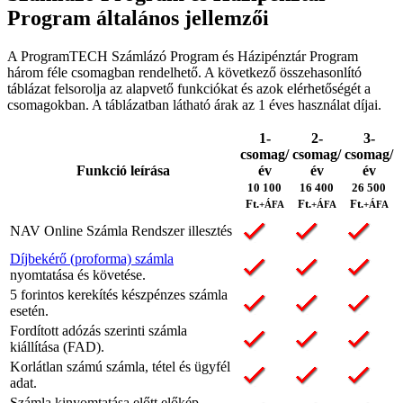
Program általános jellemzői
A ProgramTECH Számlázó Program és Házipénztár Program
három féle csomagban rendelhető. A következő összehasonlító
táblázat felsorolja az alapvető funkciókat és azok elérhetőségét a
csomagokban. A táblázatban látható árak az 1 éves használat díjai.
1-
2-
3-
csomag/
csomag/
csomag/
Funkció leírása
év
év
év
10 100
16 400
26 500
Ft.
Ft.
Ft.
+ÁFA
+ÁFA
+ÁFA
NAV Online Számla Rendszer illesztés
Díjbekérő (proforma) számla
nyomtatása és követése.
5 forintos kerekítés készpénzes számla
esetén.
Fordított adózás szerinti számla
kiállítása (FAD).
Korlátlan számú számla, tétel és ügyfél
adat.
Számla kinyomtatása előtt előkép