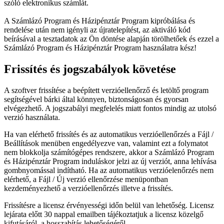
szóló elektronikus számlát.
A Számlázó Program és Házipénztár Program kipróbálása és
rendelése után nem igényli az újratelepítést, az aktiváló kód
beírásával a tesztadatok az Ön döntése alapján törölhetőek és ezzel a
Számlázó Program és Házipénztár Program használatra kész!
Frissítés és jogszabályok követése
A szoftver frissítése a beépített verzióellenőrző és letöltő program
segítségével bárki által könnyen, biztonságosan és gyorsan
elvégezhető. A jogszabályi megfelelés miatt fontos mindig az utolsó
verzió használata.
Ha van elérhető frissítés és az automatikus verzióellenőrzés a Fájl /
Beállítások menüben engedélyezve van, valamint ezt a folymatot
nem blokkolja számítógépes rendszere, akkor a Számlázó Program
és Házipénztár Program induláskor jelzi az új verziót, anna lehívása
gombnyomással indítható. Ha az automatikus verzióelenőrzés nem
elérhető, a Fájl / Új verzió ellenőrzése menüpontban
kezdeményezhető a verzióellenőrzés illetve a frissítés.
Frissítésre a licensz érvényességi időn belül van lehetőség. Licensz
lejárata előtt 30 nappal emailben tájékoztatjuk a licensz közelgő
kifutásáról, a hosszabítás lehetőségéről.