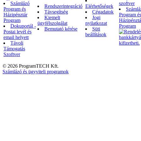
Számlázó
szoftver
Rendszerintegráció
Elérhetőségek
Program és
Számlá
Távsegítség
Cégadatok
Házipénztár
Program é
Kiemelt
Jogi
Program
Házipénztá
ügyfélszolgálat
nyilatkozat
Dokuportál -
Program
Bemutató kérése
Süti
Postai levél és
beállítások
email helyett
Távoli
Támogatás
Szoftver
© 2026 ProgramTECH Kft.
Számlázó és ügyviteli programok