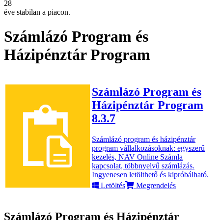
28
éve stabilan a piacon.
Számlázó Program és
Házipénztár Program
Számlázó Program és
Házipénztár Program
8.3.7
Számlázó program és házipénztár
program vállalkozásoknak: egyszerű
kezelés, NAV Online Számla
kapcsolat, többnyelvű számlázás.
Ingyenesen letölthető és kipróbálható.
Letöltés
Megrendelés
Számlázó Program és Házipénztár