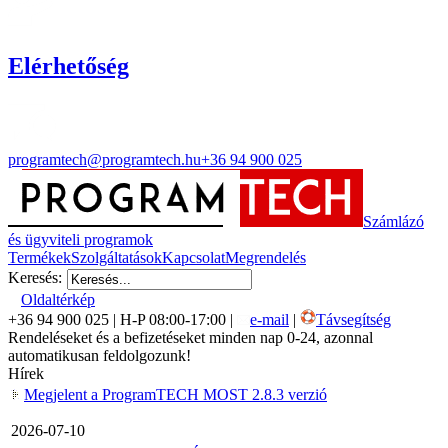
Elérhetőség
programtech@programtech.hu
+36 94 900 025
Számlázó
és ügyviteli programok
Termékek
Szolgáltatások
Kapcsolat
Megrendelés
Keresés:
Oldaltérkép
+36 94 900 025 | H-P 08:00-17:00 |
e-mail
|
Távsegítség
Rendeléseket és a befizetéseket minden nap 0-24, azonnal
automatikusan feldolgozunk!
Hírek
Megjelent a ProgramTECH MOST 2.8.3 verzió
2026-07-10