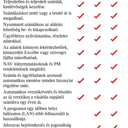
Teljesítetlen és teljesített számlák,
kintlévőségek kezelése.
Számlázáskor nettó vagy a bruttó ár is
megadható.
Nyomtatott számlákon az aláírási
lehetőség be- és kikapcsolható.
Ügyféltörzs nyilvántartása, részletes
adatokkal.
Az adatok könnyen lekérdezhetőek,
könnyedén Excelbe vagy szöveges
fájlba másolhatóak.
NAV iránymutatásoknak és PM
rendeleteknek megfelel.
Számla és ügyféladatok azonnali
automatikus mentése minden bizonylat
rögzítése után.
Automatikus verziókövetés és frissítés
az új verziókra a vásárlás napjától
számítva egy éven át.
A programot egy időben helyi
hálózaton (LAN) több felhasználó is
használhatja.
Jelszavas bejelentkezés és jogosultság