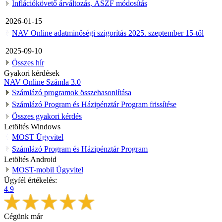
Inflációkövető árváltozás, ÁSZF módosítás
2026-01-15
NAV Online adatminőségi szigorítás 2025. szeptember 15-től
2025-09-10
Összes hír
Gyakori kérdések
NAV Online Számla 3.0
Számlázó programok összehasonlítása
Számlázó Program és Házipénztár Program frissítése
Összes gyakori kérdés
Letöltés Windows
MOST Ügyvitel
Számlázó Program és Házipénztár Program
Letöltés Android
MOST-mobil Ügyvitel
Ügyfél értékelés:
4.9
Cégünk már