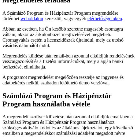
A Számlázó Program és Házipénztár Program megrendelése
történhet
weboldalon
keresztül, vagy egyéb
elérhetőségeinken
.
Abban az esetben, ha Ön később szeretne magasabb csomagra
váltani, akkor az árkülönbözet megfizetésével megteheti.
Csomagváltás esetén a licenszidőszak újraindul, mely az utolsó
vásárlás dátumától indul.
Megrendelés küldése után email-ben azonnal elküldjük rendelésének
visszaigazolását és a fizetési információkat, mely alapján banki
befizetését elindíthatja.
A programot megrendelést megelőzően tesztelje az ingyenes és
adatbekérés nélkül, szabadon letölthető demo verzióval.
Számlázó Program és Házipénztár
Program használatba vétele
A megrendelt szoftver kifizetése után azonnal elküldjük email-ben a
Számlázó Program és Házipénztár Program használatához
szükséges aktiváló kódot és az általános tájékoztatót, egy következő
emailben a megrendeléskor számlázási adatként megadott névre