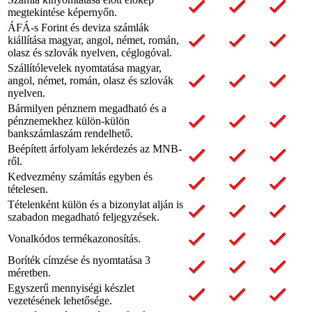
megtekintése képernyőn.
ÁFÁ-s Forint és deviza számlák
kiállítása magyar, angol, német, román,
olasz és szlovák nyelven, céglogóval.
Szállítólevelek nyomtatása magyar,
angol, német, román, olasz és szlovák
nyelven.
Bármilyen pénznem megadható és a
pénznemekhez külön-külön
bankszámlaszám rendelhető.
Beépített árfolyam lekérdezés az MNB-
ről.
Kedvezmény számítás egyben és
tételesen.
Tételenként külön és a bizonylat alján is
szabadon megadható feljegyzések.
Vonalkódos termékazonosítás.
Boríték címzése és nyomtatása 3
méretben.
Egyszerű mennyiségi készlet
vezetésének lehetősége.