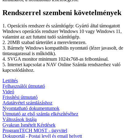
Rendszerrel szembeni követelmények
1. Operációs rendszer és számítógép: Gyártó által támogatott
Windows operációs rendszer Windows 10 vagy Windows 11,
valamint az azt futtatni tudó számítógép.
2. 20MB szabad tárterület a merevlemezen.
3. Bármely Windows kompatibilis nyomtató (lézer javasolt, de
tintasugarassal is működik).
4. SVGA monitor minimum 1024x768-as felbontással.
5. Internet kapcsolat a NAV Online Számla rendszerhez való
kapcsolódáshoz.
Letöltés
Felhasználói útmutató
Videó
Frissítési útmutató
Adatátvétel számlázáshoz
Nyomtatható dokumentumok
Útmutató az első számla elkészítéséhez
Változások listája
Gyakran Ismételt Kérdések
ProgramTECH MOST - ügyvitel
Dokuportál - Postai levél és email helyett