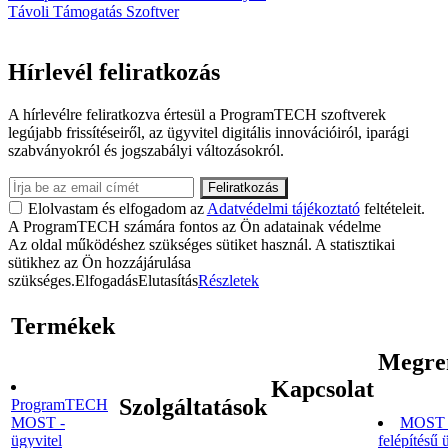
Távoli Támogatás Szoftver
Hírlevél feliratkozás
A hírlevélre feliratkozva értesül a ProgramTECH szoftverek
legújabb frissítéseiről, az ügyvitel digitális innovációiról, iparági
szabványokról és jogszabályi változásokról.
Elolvastam és elfogadom az
Adatvédelmi tájékoztató
feltételeit.
A ProgramTECH számára fontos az Ön adatainak védelme
Az oldal működéshez szükséges sütiket használ. A statisztikai
sütikhez az Ön hozzájárulása
szükséges.
Elfogadás
Elutasítás
Részletek
Termékek
Megre
Kapcsolat
Szolgáltatások
ProgramTECH
MOST -
MOST 
ügyvitel
felépítésű 