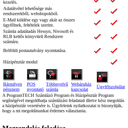
kezelés.
Adatátvétel lehetősége más
rendszerekből, webshopokból.
E-Mail küldése egy vagy akár az összes
ügyfélnek, feltételek szerint.
Számla adatátadás Hessyn, Nivosoft és
RLB kettős könyviteli Rendszere
számára.
Belföldi postautalvány nyomtatása.
Házipénztár modul
Bármilyen
POS
Többnyelvű
Webáruház
Ügyfélszolgálat
pénznem
nyomtató
számla
kapcsolat
A ProgramTECH Számlázó Program és Házipénztár Program
segítségével megoldhatja számlázási feladatait illetve kész megoldás
a házipénztár vezetésére is. Ügyfeleink nyilatkozatai is bizonyítják,
hogy a mi megoldásunkat érdemes választania.
Megrendelés feladása