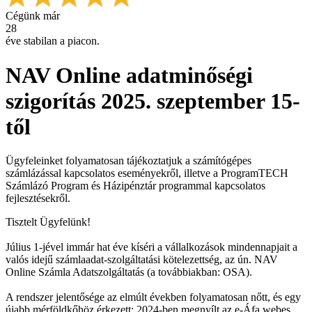
Cégünk már
28
éve stabilan a piacon.
NAV Online adatminőségi
szigorítás 2025. szeptember 15-
től
Ügyfeleinket folyamatosan tájékoztatjuk a számítógépes
számlázással kapcsolatos eseményekről, illetve a ProgramTECH
Számlázó Program és Házipénztár programmal kapcsolatos
fejlesztésekről.
Tisztelt Ügyfelünk!
Július 1-jével immár hat éve kíséri a vállalkozások mindennapjait a
valós idejű számlaadat-szolgáltatási kötelezettség, az ún. NAV
Online Számla Adatszolgáltatás (a továbbiakban: OSA).
A rendszer jelentősége az elmúlt években folyamatosan nőtt, és egy
újabb mérföldkőhöz érkezett: 2024-ben megnyílt az e-Áfa webes