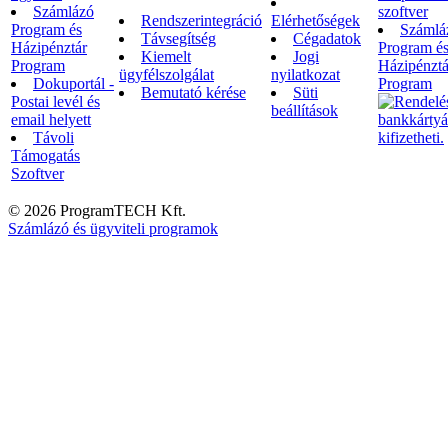
Számlázó
szoftver
Rendszerintegráció
Elérhetőségek
Program és
Számlá
Távsegítség
Cégadatok
Házipénztár
Program é
Kiemelt
Jogi
Program
Házipénztá
ügyfélszolgálat
nyilatkozat
Dokuportál -
Program
Bemutató kérése
Süti
Postai levél és
beállítások
email helyett
Távoli
Támogatás
Szoftver
© 2026 ProgramTECH Kft.
Számlázó és ügyviteli programok