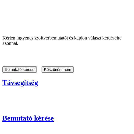
Kérjen ingyenes szoftverbemutatót és kapjon választ kérdéseire
azonnal.
Bemutató kérése
Köszönöm nem
Távsegítség
Bemutató kérése