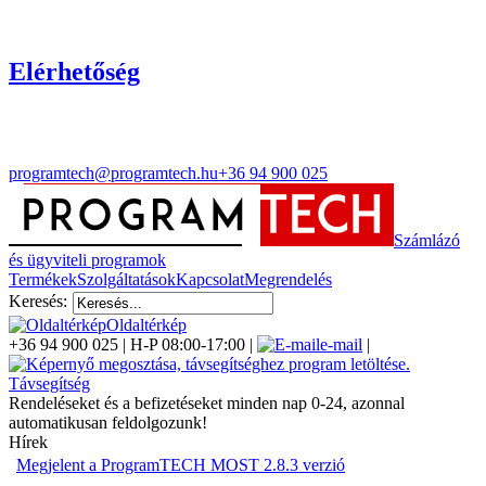
Elérhetőség
programtech@programtech.hu
+36 94 900 025
Számlázó
és ügyviteli programok
Termékek
Szolgáltatások
Kapcsolat
Megrendelés
Keresés:
Oldaltérkép
+36 94 900 025 | H-P 08:00-17:00 |
e-mail
|
Távsegítség
Rendeléseket és a befizetéseket minden nap 0-24, azonnal
automatikusan feldolgozunk!
Hírek
Megjelent a ProgramTECH MOST 2.8.3 verzió