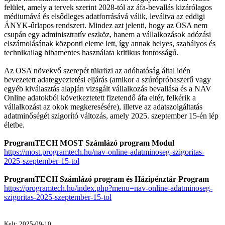
felület, amely a tervek szerint 2028-tól az áfa-bevallás kizárólagos
médiumává és elsődleges adatforrásává válik, leváltva az eddigi
ÁNYK-űrlapos rendszert. Mindez azt jelenti, hogy az OSA nem
csupán egy adminisztratív eszköz, hanem a vállalkozások adózási
elszámolásának központi eleme lett, így annak helyes, szabályos és
technikailag hibamentes használata kritikus fontosságú.
Az OSA növekvő szerepét tükrözi az adóhatóság által idén
bevezetett adategyeztetési eljárás (amikor a szúrópróbaszerű vagy
egyéb kiválasztás alapján vizsgált vállalkozás bevallása és a NAV
Online adatokból következtetett fizetendő áfa eltér, felkérik a
vállalkozást az okok megkeresésére), illetve az adatszolgáltatás
adatminőségét szigorító változás, amely 2025. szeptember 15-én lép
életbe.
ProgramTECH MOST Számlázó program Modul
https://most.programtech.hu/nav-online-adatminoseg-szigoritas-
2025-szeptember-15-tol
ProgramTECH Számlázó program és Házipénztár Program
https://programtech.hu/index.php?menu=nav-online-adatminoseg-
szigoritas-2025-szeptember-15-tol
Kelt: 2025-09-10