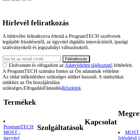
Hírlevél feliratkozás
A hírlevélre feliratkozva értesül a ProgramTECH szoftverek
legújabb frissítéseiről, az ügyvitel digitális innovációiról, iparági
szabványokról és jogszabályi változásokról.
Elolvastam és elfogadom az
Adatvédelmi tájékoztató
feltételeit.
A ProgramTECH számára fontos az Ön adatainak védelme
Az oldal működéshez szükséges sütiket használ. A statisztikai
sütikhez az Ön hozzájárulása
szükséges.
Elfogadás
Elutasítás
Részletek
Termékek
Megre
Kapcsolat
Szolgáltatások
ProgramTECH
MOST -
MOST 
ügyvitel
felépítésű 